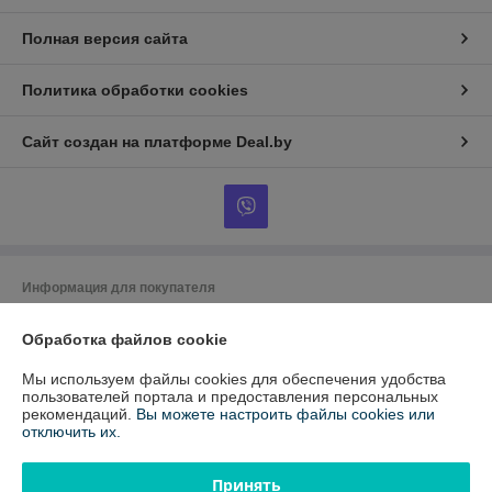
Полная версия сайта
Политика обработки cookies
Сайт создан на платформе Deal.by
Информация для покупателя
Юридическое лицо:
ООО "ЭквиТехно"
220024, г.Минск, ул. Бабушкина, 54, оф.1
Обработка файлов cookie
Регистрационный номер ЕГР: 192317030
Мы используем файлы cookies для обеспечения удобства
пользователей портала и предоставления персональных
УНП: 192317030
рекомендаций.
Вы можете настроить файлы cookies или
отключить их.
Регистрационный орган: Минский горисполком
Дата регистрации компании: 05.08.2014
Принять