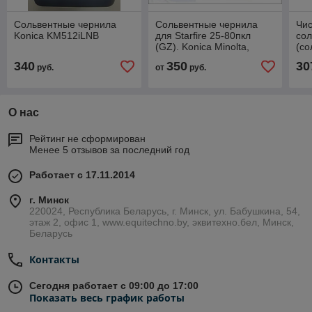
Сольвентные чернила
Сольвентные чернила
Чис
Konica KM512iLNB
для Starfire 25-80пкл
сол
(GZ). Konica Minolta,
(со
Spectra, Xaar
Kon
340
350
30
руб.
от
руб.
Xaa
О нас
Рейтинг не сформирован
Менее 5 отзывов за последний год
Работает с 17.11.2014
г. Минск
220024, Республика Беларусь, г. Минск, ул. Бабушкина, 54,
этаж 2, офис 1, www.equitechno.by, эквитехно.бел, Минск,
Беларусь
Контакты
Сегодня работает с 09:00 до 17:00
Показать весь график работы