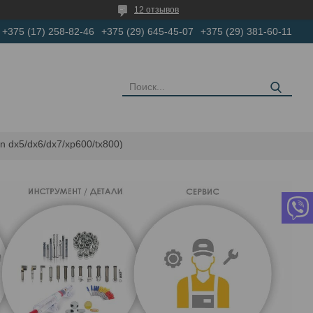
12 отзывов
+375 (17) 258-82-46
+375 (29) 645-45-07
+375 (29) 381-60-11
 dx5/dx6/dx7/xp600/tx800)