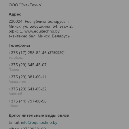
ООО "ЭквиТехно"
220024, Республика Беларусь, г.
Минск, ул. Бабушкина, 54, этаж 2,
офис 1, www.equitechno.by,
эквитехно.бел, Минск, Беларусь
+375 (17) 258-82-46
3780520
тел/факс
+375 (29) 645-45-07
Павел
+375 (29) 381-60-11
Анастасия
+375 (29) 641-05-22
Алексей
+375 (44) 797-00-56
Юлия
info@equitechno.by
+375293816011