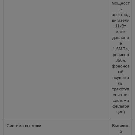
мощност
ь
электрод
вигателя
11кВт,
макс.
давлени
е
1,6МПа,
ресивер
350л,
фреонов
ый
осушите
ль,
трехступ
енчатая
система
фильтра
ции)
Система вытяжки
Вытяжно
й