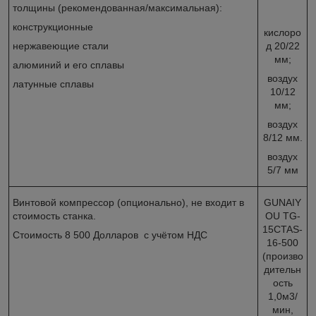
толщины (рекомендованная/максимальная):
конструкционные
кислоро
нержавеющие стали
д 20/22
мм;
алюминий и его сплавы
воздух
латунные сплавы
10/12
мм;
воздух
8/12 мм.
воздух
5/7 мм
Винтовой компрессор (опционально), не входит в
GUNAIY
стоимость станка.
OU TG-
15CTAS-
Стоимость 8 500 Долларов с учётом НДС
16-500
(произво
дительн
ость
1,0м
3
/
мин,