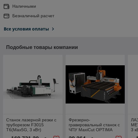
Наличными
Безналичный расчет
Все условия оплаты
Подобные товары компании
Станок лазерной резки с
Фрезерно-
ЛА
труборезом F3015
гравировальный станок с
МЕ
Т6(Max5G, 3 кВт)
ЧПУ MaxiCut OPTIMA
3 к
1515, NK105 G2,