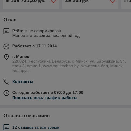
169 731,20
29 264
от
руб.
руб.
от
шпиндель 3,5 кВт
О нас
Рейтинг не сформирован
Менее 5 отзывов за последний год
Работает с 17.11.2014
г. Минск
220024, Республика Беларусь, г. Минск, ул. Бабушкина, 54,
этаж 2, офис 1, www.equitechno.by, эквитехно.бел, Минск,
Беларусь
Контакты
Сегодня работает с 09:00 до 17:00
Показать весь график работы
Отзывы о магазине
12 отзывов за всё время