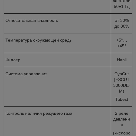
частотой
50±1 Гц
Относительная влажность
от 30%
до 80%
Температура окружающей среды
+5°…
+45°
Чиллер
Hanli
Cистема управления
CypCut
(FSCUT
3000DE-
M)
Tubest
Контроль наличия режущего газа
2 реле
давлени
я
(кислоро