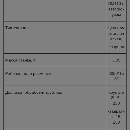
BM110 с
автофок
усом
Тип станины
Цельном
еталлич
еская,
сварная
Масса станка, т
3,35
Рабочее поле резки, мм
3050*15
30
Диапазон обработки труб, мм
круглые
Ø 15 -
230
квадратн
ые 15 -
230