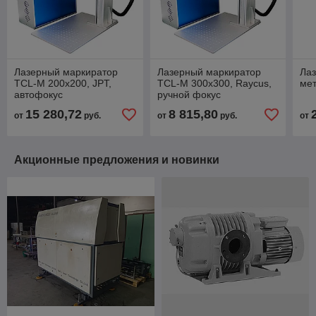
Лазерный маркиратор
Лазерный маркиратор
Ла
TCL-M 200x200, JPT,
TCL-M 300x300, Raycus,
ме
автофокус
ручной фокус
15 280,72
8 815,80
от
руб.
от
руб.
от
Акционные предложения и новинки