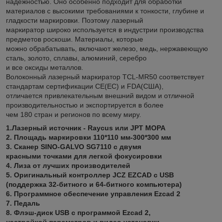
надежностью. Оно особенно подходит для обработки
материалов с высокими требованиями к тонкости, глубине и
гладкости маркировки. Поэтому лазерный
маркиратор широко используется в индустрии производства
предметов роскоши. Материалы, которые
можно обрабатывать, включают железо, медь, нержавеющую
сталь, золото, сплавы, алюминий, серебро
и все оксиды металлов.
Волоконный лазерный маркиратор TCL-MR50 соответствует
стандартам сертификации CE(ЕС) и FDA(США),
отличается привлекательным внешний видом и отличной
производительностью и экспортируется в более
чем 180 стран и регионов по всему миру.
1.Лазерный источник - Raycus или JPT MOPA
2. Площадь маркировки 110*110 мм-300*300 мм
3. Сканер SINO-GALVO SG7110 с двумя
красными точками для легкой фокусировки
4. Лиза от лучших производителей
5. Оригинальный контроллер JCZ EZCAD с USB
(поддержка 32-битного и 64-битного компьютера)
6. Программное обеспечение управления Ezcad 2
7. Педаль
8. Флэш-диск USB с программой Ezcad 2,
настройкой параметров и видео установки