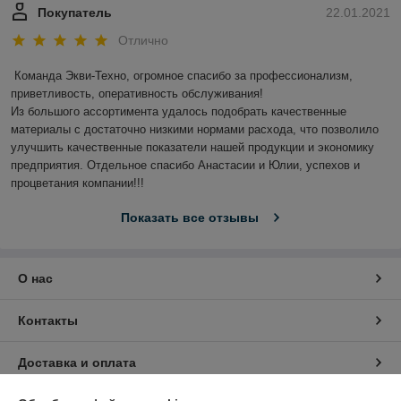
Покупатель
22.01.2021
Отлично
Команда Экви-Техно, огромное спасибо за профессионализм, 
приветливость, оперативность обслуживания!

Из большого ассортимента удалось подобрать качественные 
материалы с достаточно низкими нормами расхода, что позволило 
улучшить качественные показатели нашей продукции и экономику 
предприятия. Отдельное спасибо Анастасии и Юлии, успехов и 
процветания компании!!!
Показать все отзывы
О нас
Контакты
Доставка и оплата