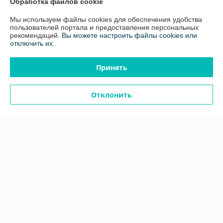
Обработка файлов cookie
График работы
Мы используем файлы cookies для обеспечения удобства
Полная версия сайта
пользователей портала и предоставления персональных
рекомендаций.
Вы можете настроить файлы cookies или
отключить их.
Политика обработки cookies
Принять
Сайт создан на платформе Deal.by
Отклонить
Информация для покупателя
Юридическое лицо:
ООО "ЭквиТехно"
220024, г.Минск, ул. Бабушкина, 54, оф.1
Регистрационный номер ЕГР: 192317030
УНП: 192317030
Регистрационный орган: Минский горисполком