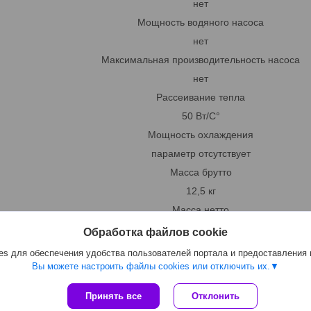
нет
Мощность водяного насоса
нет
Максимальная производительность насоса
нет
Рассеивание тепла
50 Вт/С°
Мощность охлаждения
параметр отсутствует
Масса брутто
12,5 кг
Масса нетто
9.5 кг
Обработка файлов cookie
s для обеспечения удобства пользователей портала и предоставления
Вы можете настроить файлы cookies или отключить их.
Принять все
Отклонить
Сайт создан на платформе Deal.by
Политика обработки файлов cookies