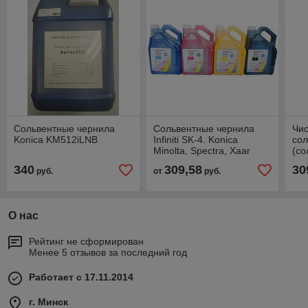
Сольвентные чернила
Сольвентные чернила
Чис
Konica KM512iLNB
Infiniti SK-4. Konica
сол
Minolta, Spectra, Xaar
(со
Kon
340
309,58
30
руб.
от
руб.
Xaa
О нас
Рейтинг не сформирован
Менее 5 отзывов за последний год
Работает с 17.11.2014
г. Минск