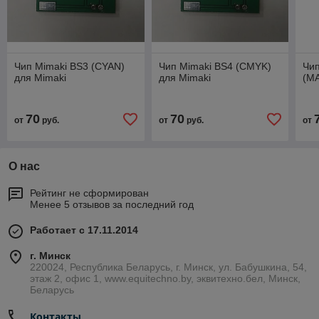
Чип Mimaki BS3 (CYAN)
Чип Mimaki BS4 (CMYK)
Чип
для Mimaki
для Mimaki
(M
70
70
от
руб.
от
руб.
от
О нас
Рейтинг не сформирован
Менее 5 отзывов за последний год
Работает с 17.11.2014
г. Минск
220024, Республика Беларусь, г. Минск, ул. Бабушкина, 54,
этаж 2, офис 1, www.equitechno.by, эквитехно.бел, Минск,
Беларусь
Контакты