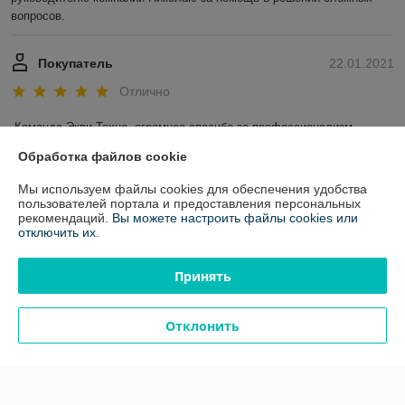
вопросов.
Покупатель
22.01.2021
Отлично
Команда Экви-Техно, огромное спасибо за профессионализм, 
приветливость, оперативность обслуживания!

Обработка файлов cookie
Из большого ассортимента удалось подобрать качественные 
материалы с достаточно низкими нормами расхода, что позволило 
Мы используем файлы cookies для обеспечения удобства
улучшить качественные показатели нашей продукции и экономику 
пользователей портала и предоставления персональных
рекомендаций.
Вы можете настроить файлы cookies или
предприятия. Отдельное спасибо Анастасии и Юлии, успехов и 
отключить их.
процветания компании!!!
Показать все отзывы
Принять
Отклонить
О нас
Контакты