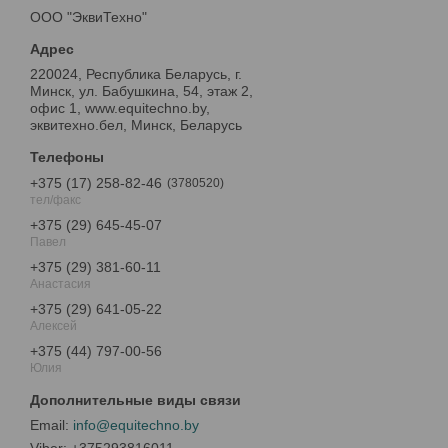
ООО "ЭквиТехно"
220024, Республика Беларусь, г.
Минск, ул. Бабушкина, 54, этаж 2,
офис 1, www.equitechno.by,
эквитехно.бел, Минск, Беларусь
+375 (17) 258-82-46
3780520
тел/факс
+375 (29) 645-45-07
Павел
+375 (29) 381-60-11
Анастасия
+375 (29) 641-05-22
Алексей
+375 (44) 797-00-56
Юлия
info@equitechno.by
+375293816011