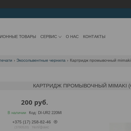
ЦИОННЫЕ ТОВАРЫ
СЕРВИС
О НАС
КОНТАКТЫ
печати
Экосольвентные чернила
Картридж промывочный mimaki (
КАРТРИДЖ ПРОМЫВОЧНЫЙ MIMAKI (C
200
руб.
В наличии
Код:
DI-UR2 220Ml
+375 (17) 258-82-46
тел/факс
3780520