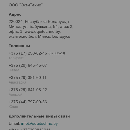
ООО "ЭквиТехно"
220024, Республика Беларусь, г.
Минск, ул. Бабушкина, 54, этаж 2,
офис 1, www.equitechno.by,
эквитехно.бел, Минск, Беларусь
+375 (17) 258-82-46
3780520
тел/факс
+375 (29) 645-45-07
Павел
+375 (29) 381-60-11
Анастасия
+375 (29) 641-05-22
Алексей
+375 (44) 797-00-56
Юлия
info@equitechno.by
+375293816011