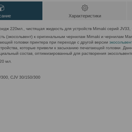
сание
Характеристики
ридж 220мл., чистящая жидкость для устройств Mimaki серий JV33, 
ь (экосольвент) к оригинальным чернилам Mimaki и чернилам Mar
ающей головки принтера при переходе с другой версии
экосольвен
стройства, которые привели к засыханию печатающей головки. Дан
циальный состав, оптимизированный для растворения экосольвент
20 мл.
/300, CJV 30/150/300