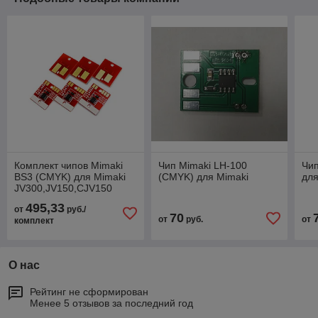
Комплект чипов Mimaki
Чип Mimaki LH-100
Чип
BS3 (CMYK) для Mimaki
(CMYK) для Mimaki
для
JV300,JV150,CJV150
495,33
от
руб./
70
от
руб.
от
комплект
О нас
Рейтинг не сформирован
Менее 5 отзывов за последний год