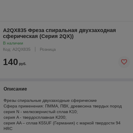
A2QX835 Фреза спиральная двухзаходная
сферическая (Серия 2QX))
В наличии
Код: A2QX835
Розница
140
руб.
Описание
Фрезы спиральные двухзаходные сферические
Сфера применения: ПММА, ПВХ, древесина твердых пород
серия N - мелкозернистый сплав K10;
cерия A - твердосплавная K200;
серия AA – сплав K55UF (Германия) с маркой твердости 94
HRC