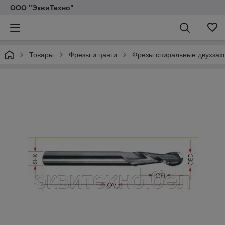
ООО "ЭквиТехно"
Товары
Фрезы и цанги
Фрезы спиральные двухзах