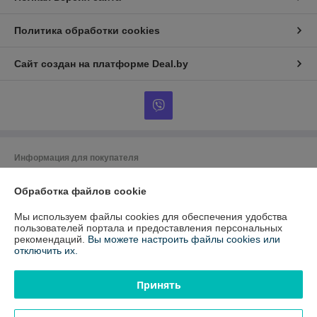
Политика обработки cookies
Сайт создан на платформе Deal.by
Информация для покупателя
Юридическое лицо:
ООО "ЭквиТехно"
Обработка файлов cookie
220024, г.Минск, ул. Бабушкина, 54, оф.1
Регистрационный номер ЕГР: 192317030
Мы используем файлы cookies для обеспечения удобства
пользователей портала и предоставления персональных
УНП: 192317030
рекомендаций.
Вы можете настроить файлы cookies или
отключить их.
Регистрационный орган: Минский горисполком
Дата регистрации компании: 05.08.2014
Принять
Ссылка на свидетельство/лицензию