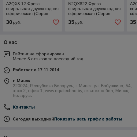
A2QX3.12 Фреза
N2QX622 Фреза
A2
спиральная двухзаходная
спиральная двухзаходная
спи
сферическая (Серия
сферическая (Серия
сф
2QX))
2QX))
2Q
30
35
35
руб.
руб.
О нас
Рейтинг не сформирован
Менее 5 отзывов за последний год
Работает с 17.11.2014
г. Минск
220024, Республика Беларусь, г. Минск, ул. Бабушкина, 54,
этаж 2, офис 1, www.equitechno.by, эквитехно.бел, Минск,
Беларусь
Контакты
Показать весь график работы
Сегодня выходной