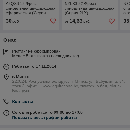
A2QX3.12 Фреза
N2LX3.22 Фреза
N2
спиральная двухзаходная
спиральная двухзаходная
спи
сферическая (Серия
(Серия 2LX)
сф
2QX))
2Q
30
14,63
35
руб.
от
руб.
О нас
Рейтинг не сформирован
Менее 5 отзывов за последний год
Работает с 17.11.2014
г. Минск
220024, Республика Беларусь, г. Минск, ул. Бабушкина, 54,
этаж 2, офис 1, www.equitechno.by, эквитехно.бел, Минск,
Беларусь
Контакты
Сегодня работает с 09:00 до 17:00
Показать весь график работы