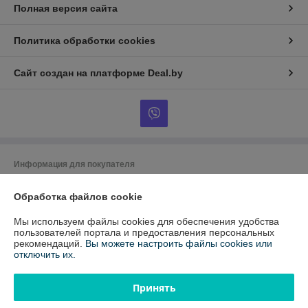
Полная версия сайта
Политика обработки cookies
Сайт создан на платформе Deal.by
Информация для покупателя
Юридическое лицо:
ООО "ЭквиТехно"
Обработка файлов cookie
220024, г.Минск, ул. Бабушкина, 54, оф.1
Регистрационный номер ЕГР: 192317030
Мы используем файлы cookies для обеспечения удобства
пользователей портала и предоставления персональных
УНП: 192317030
рекомендаций.
Вы можете настроить файлы cookies или
отключить их.
Регистрационный орган: Минский горисполком
Дата регистрации компании: 05.08.2014
Принять
Ссылка на свидетельство/лицензию