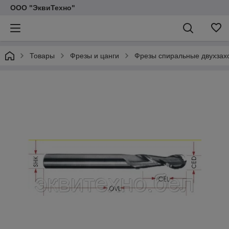
ООО "ЭквиТехно"
Товары
Фрезы и цанги
Фрезы спиральные двухзах