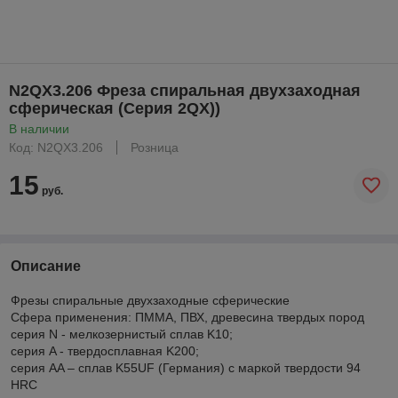
N2QX3.206 Фреза спиральная двухзаходная
сферическая (Серия 2QX))
В наличии
Код: N2QX3.206
Розница
15
руб.
Описание
Фрезы спиральные двухзаходные сферические
Сфера применения: ПММА, ПВХ, древесина твердых пород
серия N - мелкозернистый сплав K10;
cерия A - твердосплавная K200;
серия AA – сплав K55UF (Германия) с маркой твердости 94
HRC