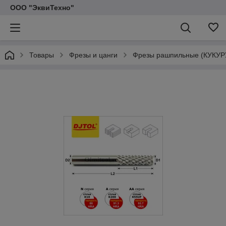
ООО "ЭквиТехно"
Товары
Фрезы и цанги
Фрезы рашпильные (КУКУР