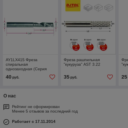
AY1LX415 Фреза
Фреза рашпильная
Фр
спиральная
"кукуруза" AST 3.22
"ку
однозаходная (Серия
AY1LX)
40
35
25
руб.
руб.
О нас
Рейтинг не сформирован
Менее 5 отзывов за последний год
Работает с 17.11.2014