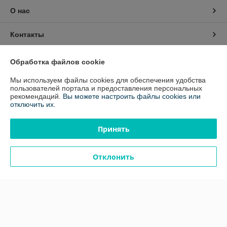
О нас
Контакты
Доставка и оплата
Обработка файлов cookie
Мы используем файлы cookies для обеспечения удобства
График работы
пользователей портала и предоставления персональных
рекомендаций.
Вы можете настроить файлы cookies или
отключить их.
Полная версия сайта
Принять
Политика обработки cookies
Сайт создан на платформе Deal.by
Отклонить
Информация для покупателя