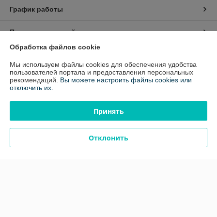
График работы
Полная версия сайта
Обработка файлов cookie
Политика обработки cookies
Мы используем файлы cookies для обеспечения удобства
пользователей портала и предоставления персональных
Сайт создан на платформе Deal.by
рекомендаций.
Вы можете настроить файлы cookies или
отключить их.
Принять
Отклонить
Информация для покупателя
Юридическое лицо:
ООО "ЭквиТехно"
220024, г.Минск, ул. Бабушкина, 54, оф.1
Регистрационный номер ЕГР: 192317030
УНП: 192317030
Регистрационный орган: Минский горисполком