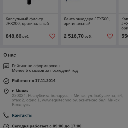
Капсульный фильтр
Лента энкодера JFX500,
Кап
JFX200, оригинальный
оригинальный
JFX
ор
848,66
2 516,70
55
руб.
руб.
О нас
Рейтинг не сформирован
Менее 5 отзывов за последний год
Работает с 17.11.2014
г. Минск
220024, Республика Беларусь, г. Минск, ул. Бабушкина, 54,
этаж 2, офис 1, www.equitechno.by, эквитехно.бел, Минск,
Беларусь
Контакты
Сегодня работает с 09:00 до 17:00