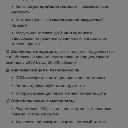
Балка из
углеродного волокна
— максимальная
жесткость
Интеллектуальный
многозонный вакуумный
прижим
Модульная головка: до
3 инструментов
одновременно (осциллирующий нож, биговальное
колесо, фреза)
🛠
Доступные операции:
сквозная резка, надсечка (kiss-
cut), биговка, черчение, фрезерование (опциональный
шпиндель 1800 Вт, до 60 000 об/мин)
🤖
Автоматизация и безопасность:
CCD-камера
для позиционирования по меткам
Автонастройка глубины инструмента
Инфракрасные датчики и механическая защита
📦
Обрабатываемые материалы:
Рекламные:
ПВХ, акрил, пенокартон, композитные
панели, сотовый пластик
Упаковка:
гофрокартон, картон, сотовый картон